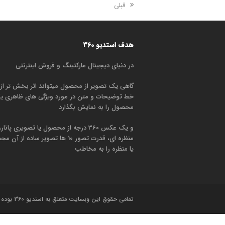
مطلب
قبلی
قبلی:
هدف استدیو 360
در دنیای دیجیتال مارکتینگ و فروش اینترنتی
گاهی یک تصویر از محصول میتواند اثر بخش تر از 
خط توضیحات و متن در مورد ویژگی های ظاهری 
محصول را به نمایش بگذارد
و یک عکس 360 درجه از محصول یا تصویری پانار
منظره ای، قدرت تصور 10 ها تصویر ساده از 
یا منظره را به مخاطب
تمامی حقوق این وبسایت متعلق به استدیو 360 بوده و هرگونه کپی برداری بدون ذکر منبع جایز نمی باشد.