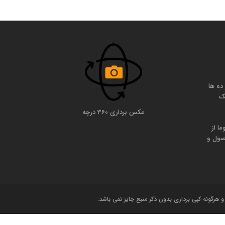
ده ها
یک
عکس برداری 360 درچه
وما از
آن محصول و