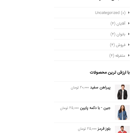
Uncategorized
(0)
آقایان
(4)
بانوان
(4)
فروش
(4)
متفرقه
(4)
با ارزش ترین محصولات
پیراهن سفید
20,000
تومان
جین - با دکمه پایین
25,000
تومان
بلوز قرمز
25,000
تومان