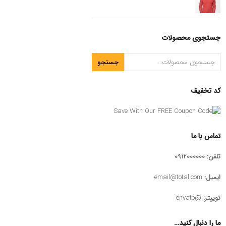
جستجوی محصولات
جستجو
کد تخفیف
تماس با ما
تلفن: 0912000000
ایمیل:
email@total.com
توییتر:
@envato
ما را دنبال کنید…